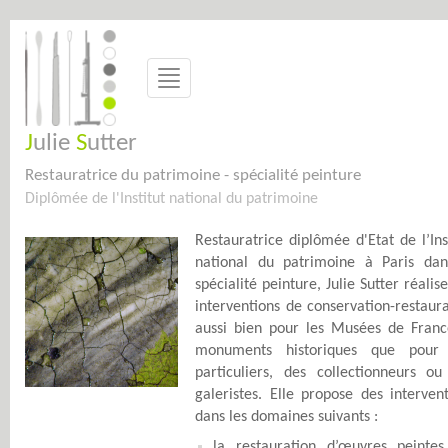
J
ulie
S
utter
Restaurateur, Restauratrice, Restauration, Tableau, Peinture, Colmar, Alsace, 67, 68
Restauratrice du patrimoine - spécialité peinture
Diplômée de l'Institut national du patrimoine
Restauratrice diplômée d'Etat de l’Ins
national du patrimoine à Paris dan
spécialité peinture, Julie Sutter réalis
interventions de conservation-restaur
aussi bien pour les Musées de Franc
monuments historiques que pour
particuliers, des collectionneurs ou
galeristes. Elle propose des interven
dans les domaines suivants :
la restauration d’œuvres peintes